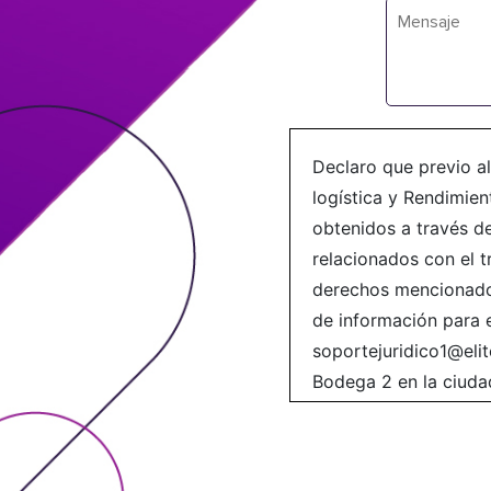
Declaro que previo al
logística y Rendimie
obtenidos a través de
relacionados con el t
derechos mencionados
de información para e
soportejuridico1@elit
Bodega 2 en la ciudad
a.m. a 4:30 p.m. 2. E
S.A.S., recolectar, tra
actualizar y transmit