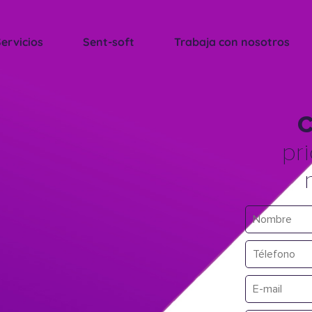
ervicios
Sent-soft
Trabaja con nosotros
C
pr