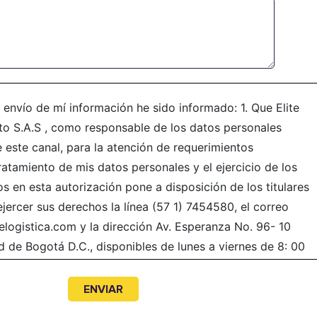
 envío de mí información he sido informado: 1. Que Elite
nto S.A.S , como responsable de los datos personales
 este canal, para la atención de requerimientos
ratamiento de mis datos personales y el ejercicio de los
 en esta autorización pone a disposición de los titulares
jercer sus derechos la línea (57 1) 7454580, el correo
elogistica.com y la dirección Av. Esperanza No. 96- 10
 de Bogotá D.C., disponibles de lunes a viernes de 8: 00
sta autorización permitirá a Elite Logistica y Rendimiento
nsferir, almacenar, usar, circular, suprimir, compartir,
ir, de acuerdo con el procedimiento para el tratamiento de