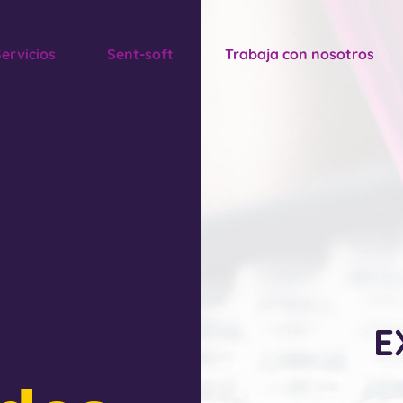
ervicios
Sent-soft
Trabaja con nosotros
E