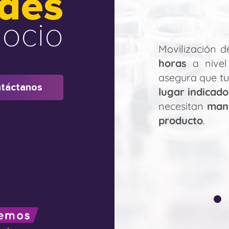
des
ocio
Movilización 
horas
a nivel 
asegura que tu
táctanos
lugar indicado
necesitan
mant
producto
.