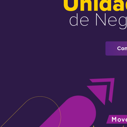
Unida
de Neg
Con